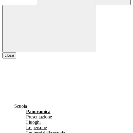
close
Scuola
Panoramica
Presentazione
I luoghi
Le persone
I numeri della scuola