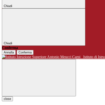
Chiudi
Chiudi
Conferma
Annulla
Conferma
Istituto di 
close