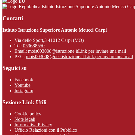
Istituto Istruzione Superiore Antonio Meucci Car
Contatti
Istituto Istruzione Superiore Antonio Meucci Carpi
Via dello Sport,3 41012 Carpi (MO)
Tel:
059688550
Email:
mois003008@istruzione.it
Link per inviare una mail
PEC:
mois003008@pec.istruzione.it
Link per inviare una mail
Seguici su
Facebook
Youtube
Instagram
Sezione Link Utili
Cookie policy
Note legali
Informativa Privacy
Ufficio Relazioni con il Pubblico