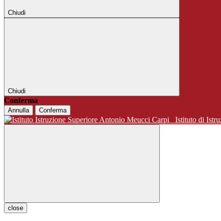
Chiudi
Chiudi
Conferma
Annulla
Conferma
Istituto di 
close