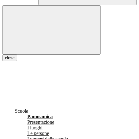
close
Scuola
Panoramica
Presentazione
I luoghi
Le persone
I numeri della scuola