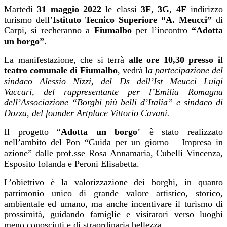
Martedì
31 maggio 2022
le classi
3F
,
3G
,
4F
indirizzo
turismo dell’
Istituto Tecnico Superiore “A. Meucci”
di
Carpi, si recheranno a
Fiumalbo
per l’incontro
“Adotta
un borgo”
.
La manifestazione, che si terrà
alle ore 10,30 presso il
teatro comunale di Fiumalbo
, vedrà l
a partecipazione del
sindaco Alessio Nizzi, del Ds dell’Ist Meucci Luigi
Vaccari, del rappresentante per l’Emilia Romagna
dell’Associazione “Borghi più belli d’Italia” e sindaco di
Dozza, del founder Artplace Vittorio Cavani.
Il progetto “
Adotta un borgo
" è stato realizzato
nell’ambito del Pon “Guida per un giorno – Impresa in
azione” dalle prof.sse Rosa Annamaria, Cubelli Vincenza,
Esposito Iolanda e Peroni Elisabetta.
L’obiettivo è la valorizzazione dei borghi, in quanto
patrimonio unico di grande valore artistico, storico,
ambientale ed umano, ma anche incentivare il turismo di
prossimità, guidando famiglie e visitatori verso luoghi
meno conosciuti e di straordinaria bellezza.