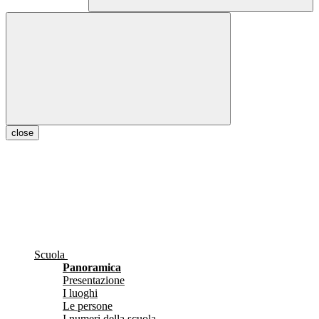
close
Scuola
Panoramica
Presentazione
I luoghi
Le persone
I numeri della scuola