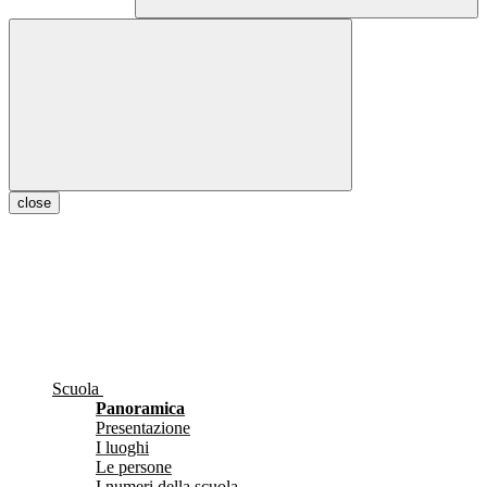
close
Scuola
Panoramica
Presentazione
I luoghi
Le persone
I numeri della scuola