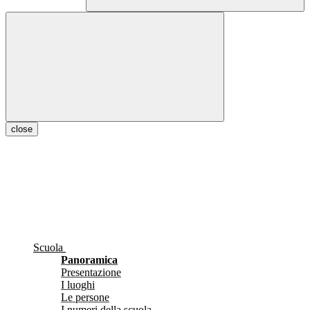
close
Scuola
Panoramica
Presentazione
I luoghi
Le persone
I numeri della scuola