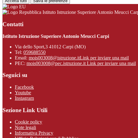
Accetta tutti
Salva le preferenze
Istituto Istruzione Superiore Antonio Meucci Car
Contatti
Istituto Istruzione Superiore Antonio Meucci Carpi
Via dello Sport,3 41012 Carpi (MO)
Tel:
059688550
Email:
mois003008@istruzione.it
Link per inviare una mail
PEC:
mois003008@pec.istruzione.it
Link per inviare una mail
Seguici su
Facebook
Youtube
Instagram
Sezione Link Utili
Cookie policy
Note legali
Informativa Privacy