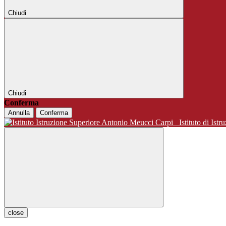
Chiudi
Chiudi
Conferma
Annulla
Conferma
Istituto di 
close