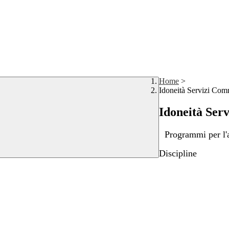
Home
>
Idoneità Servizi Com
Idoneità Ser
Programmi per l
Discipline