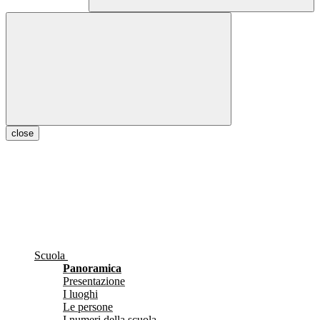
close
Scuola
Panoramica
Presentazione
I luoghi
Le persone
I numeri della scuola