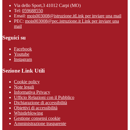
Via dello Sport,3 41012 Carpi (MO)
Tel:
059688550
Email:
mois003008@istruzione.it
Link per inviare una mail
PEC:
mois003008@pec.istruzione.it
Link per inviare una
mail
Seguici su
Facebook
Youtube
Instagram
Sezione Link Utili
Cookie policy
Note legali
Informativa Privacy
Ufficio Relazioni con il Pubblico
Dichiarazione di accessibilità
Obiettivi di accessibilità
Whistleblowing
Gestione consensi cookie
Amministrazione trasparente