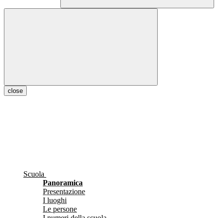
close
Scuola
Panoramica
Presentazione
I luoghi
Le persone
I numeri della scuola