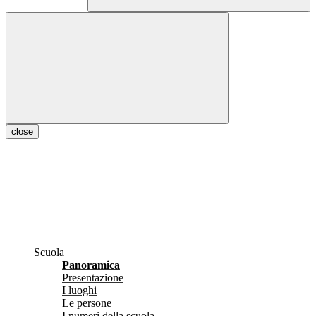
close
Scuola
Panoramica
Presentazione
I luoghi
Le persone
I numeri della scuola