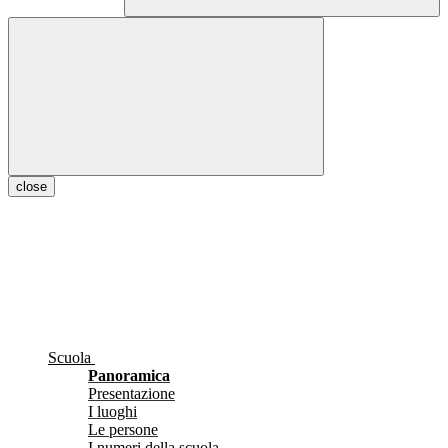
close
Scuola
Panoramica
Presentazione
I luoghi
Le persone
I numeri della scuola