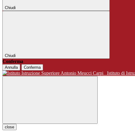
Chiudi
Chiudi
Conferma
Annulla
Conferma
Istituto di 
close