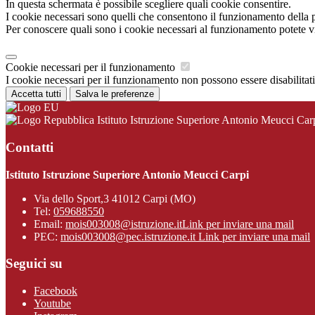
In questa schermata è possibile scegliere quali cookie consentire.
I cookie necessari sono quelli che consentono il funzionamento della pi
Per conoscere quali sono i cookie necessari al funzionamento potete v
Cookie necessari per il funzionamento
I cookie necessari per il funzionamento non possono essere disabilitati.
Accetta tutti
Salva le preferenze
Istituto Istruzione Superiore Antonio Meucci Car
Contatti
Istituto Istruzione Superiore Antonio Meucci Carpi
Via dello Sport,3 41012 Carpi (MO)
Tel:
059688550
Email:
mois003008@istruzione.it
Link per inviare una mail
PEC:
mois003008@pec.istruzione.it
Link per inviare una mail
Seguici su
Facebook
Youtube