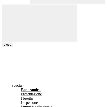
close
Scuola
Panoramica
Presentazione
I luoghi
Le persone
I numeri della scuola