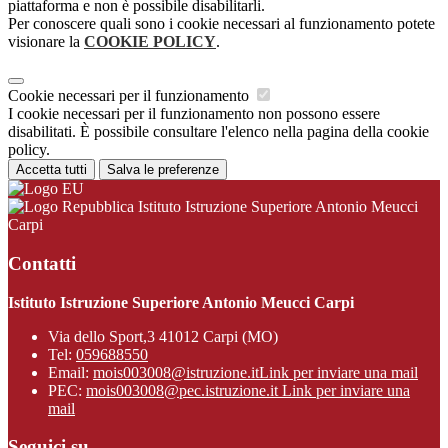
piattaforma e non è possibile disabilitarli.
Per conoscere quali sono i cookie necessari al funzionamento potete
visionare la
COOKIE POLICY
.
Cookie necessari per il funzionamento
I cookie necessari per il funzionamento non possono essere
disabilitati. È possibile consultare l'elenco nella pagina della cookie
policy.
Accetta tutti
Salva le preferenze
Istituto Istruzione Superiore Antonio Meucci
Carpi
Contatti
Istituto Istruzione Superiore Antonio Meucci Carpi
Via dello Sport,3 41012 Carpi (MO)
Tel:
059688550
Email:
mois003008@istruzione.it
Link per inviare una mail
PEC:
mois003008@pec.istruzione.it
Link per inviare una
mail
Seguici su