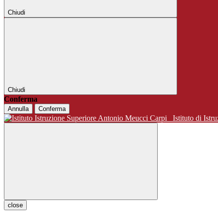
Chiudi
Chiudi
Conferma
Annulla
Conferma
Istituto di 
close