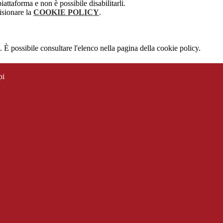
attaforma e non è possibile disabilitarli.
isionare la
COOKIE POLICY
.
 È possibile consultare l'elenco nella pagina della cookie policy.
pi