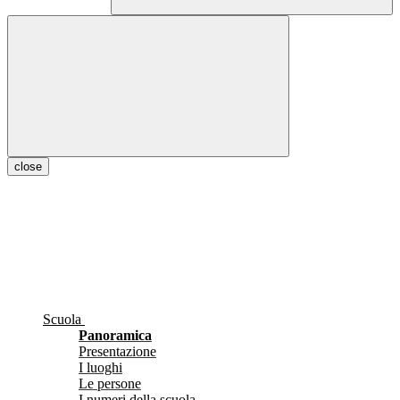
close
Scuola
Panoramica
Presentazione
I luoghi
Le persone
I numeri della scuola