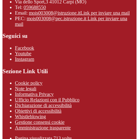
Via dello Sport,3 41012 Carpi (MO)
Tel:
059688550
Email:
mois003008@istruzione.it
Link per inviare una mail
PEC:
mois003008@pec.istruzione.it
Link per inviare una
mail
Seguici su
Facebook
Youtube
Instagram
Sezione Link Utili
Cookie policy
Note legali
Informativa Privacy
Ufficio Relazioni con il Pubblico
Dichiarazione di accessibilità
Obiettivi di accessibilità
Whistleblowing
Gestione consensi cookie
Amministrazione trasparente
Pagina visualizzata
713
volte