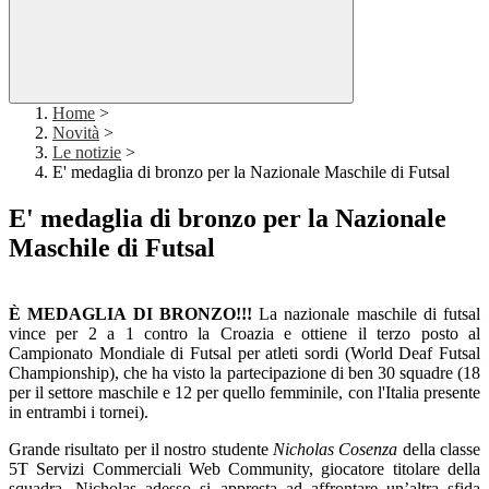
Home
>
Novità
>
Le notizie
>
E' medaglia di bronzo per la Nazionale Maschile di Futsal
E' medaglia di bronzo per la Nazionale
Maschile di Futsal
È MEDAGLIA DI BRONZO!!!
La
nazionale
maschile di futsal
vince per 2 a 1 contro la Croazia e ottiene il terzo posto al
Campionato Mondiale di Futsal per atleti sordi (World Deaf Futsal
Championship), che ha visto la partecipazione di ben 30 squadre (18
per il settore maschile e 12 per quello femminile, con l'Italia presente
in entrambi i tornei).
Grande risultato per il nostro studente
Nicholas Cosenza
della classe
5T Servizi Commerciali Web Community, giocatore titolare della
squadra.
Nicholas adesso si appresta ad affrontare un’altra sfida