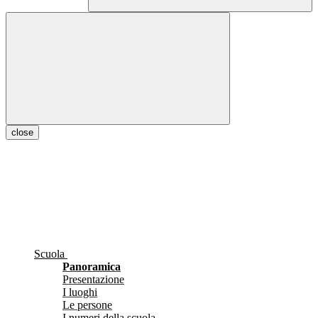
close
Scuola
Panoramica
Presentazione
I luoghi
Le persone
I numeri della scuola