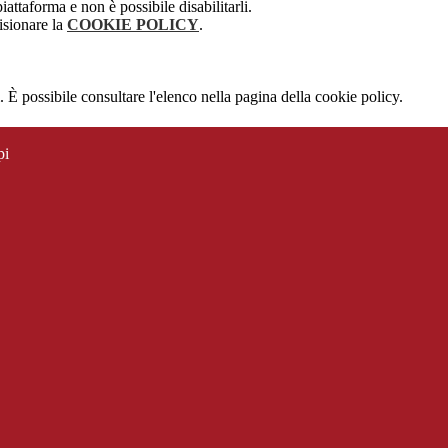
attaforma e non è possibile disabilitarli.
isionare la
COOKIE POLICY
.
 È possibile consultare l'elenco nella pagina della cookie policy.
pi