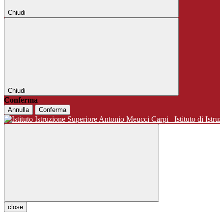
Chiudi
Chiudi
Conferma
Annulla
Conferma
Istituto di 
close