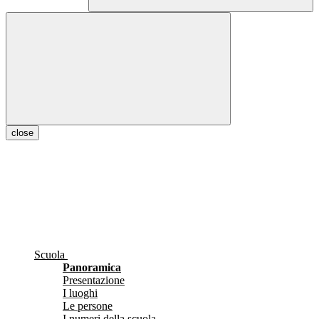
close
Scuola
Panoramica
Presentazione
I luoghi
Le persone
I numeri della scuola