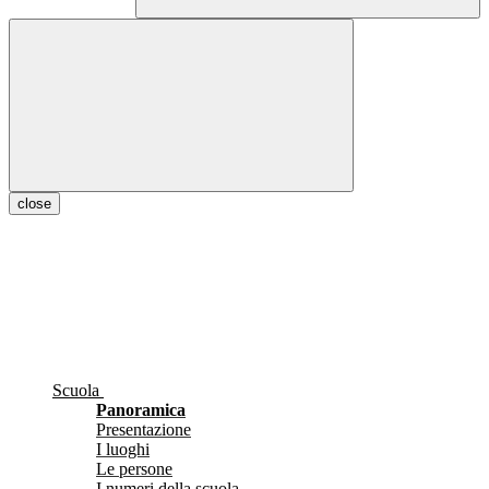
close
Scuola
Panoramica
Presentazione
I luoghi
Le persone
I numeri della scuola