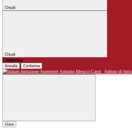
Chiudi
Chiudi
Conferma
Annulla
Conferma
Istituto di 
close