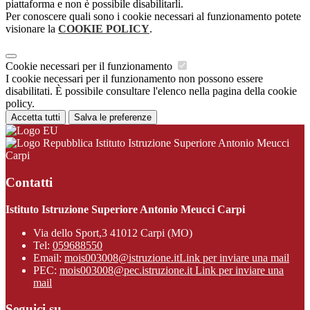
piattaforma e non è possibile disabilitarli.
Per conoscere quali sono i cookie necessari al funzionamento potete
visionare la
COOKIE POLICY
.
Cookie necessari per il funzionamento
I cookie necessari per il funzionamento non possono essere
disabilitati. È possibile consultare l'elenco nella pagina della cookie
policy.
Accetta tutti
Salva le preferenze
Istituto Istruzione Superiore Antonio Meucci
Carpi
Contatti
Istituto Istruzione Superiore Antonio Meucci Carpi
Via dello Sport,3 41012 Carpi (MO)
Tel:
059688550
Email:
mois003008@istruzione.it
Link per inviare una mail
PEC:
mois003008@pec.istruzione.it
Link per inviare una
mail
Seguici su