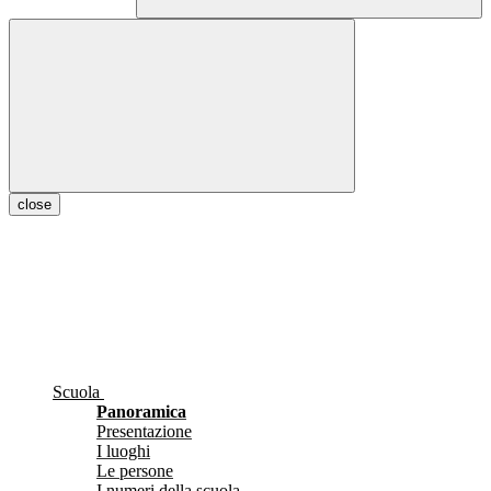
close
Scuola
Panoramica
Presentazione
I luoghi
Le persone
I numeri della scuola