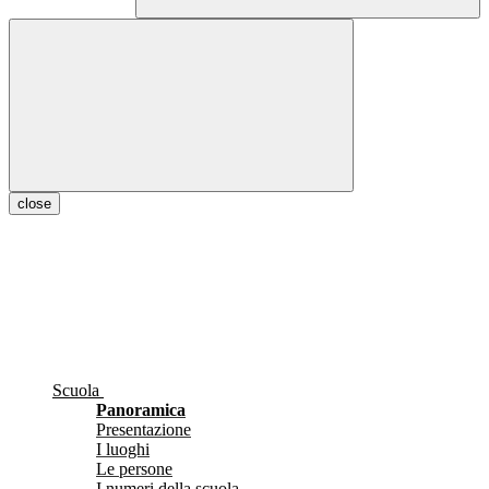
close
Scuola
Panoramica
Presentazione
I luoghi
Le persone
I numeri della scuola