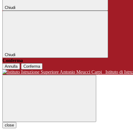
Chiudi
Chiudi
Conferma
Annulla
Conferma
Istituto di 
close