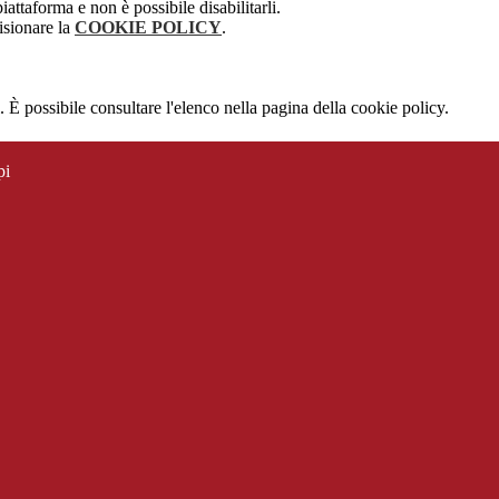
attaforma e non è possibile disabilitarli.
isionare la
COOKIE POLICY
.
 È possibile consultare l'elenco nella pagina della cookie policy.
pi