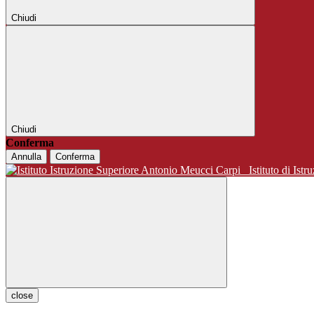
Chiudi
Chiudi
Conferma
Annulla
Conferma
Istituto di 
close