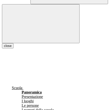
close
Scuola
Panoramica
Presentazione
I luoghi
Le persone
I numeri della scuola