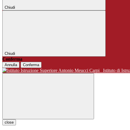
Chiudi
Chiudi
Conferma
Annulla
Conferma
Istituto di 
close