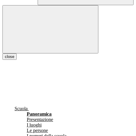
close
Scuola
Panoramica
Presentazione
I luoghi
Le persone
I numeri della scuola