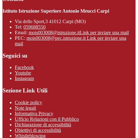
Istituto Istruzione Superiore Antonio Meucci Carpi
Via dello Sport,3 41012 Carpi (MO)
Tel:
059688550
Email:
mois003008@istruzione.it
Link per inviare una mail
PEC:
mois003008@pec.istruzione.it
Link per inviare una
mail
Seguici su
Facebook
Youtube
Instagram
Sezione Link Utili
Cookie policy
Note legali
Informativa Privacy
Ufficio Relazioni con il Pubblico
Dichiarazione di accessibilità
Obiettivi di accessibilità
Whistleblowing