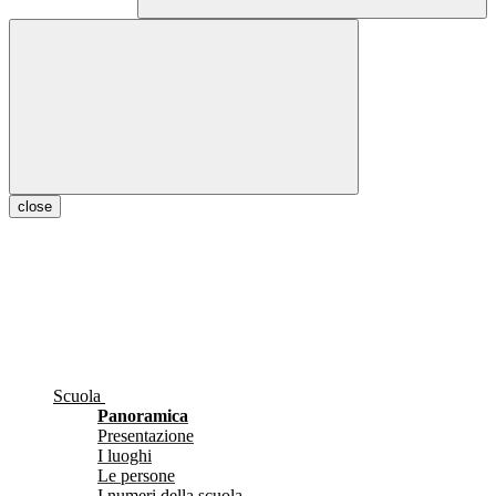
close
Scuola
Panoramica
Presentazione
I luoghi
Le persone
I numeri della scuola