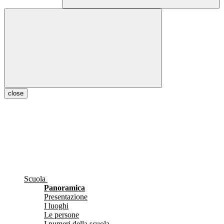
close
Scuola
Panoramica
Presentazione
I luoghi
Le persone
I numeri della scuola