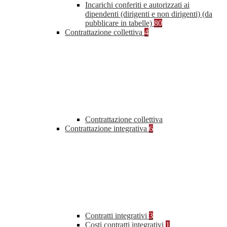
Incarichi conferiti e autorizzati ai
dipendenti (dirigenti e non dirigenti) (da
pubblicare in tabelle)
80
Contrattazione collettiva
4
Contrattazione collettiva
Contrattazione integrativa
6
Contratti integrativi
3
Costi contratti integrativi
1