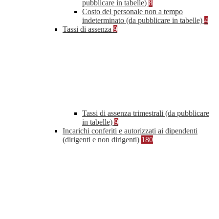
pubblicare in tabelle)
8
Costo del personale non a tempo
indeterminato (da pubblicare in tabelle)
4
Tassi di assenza
9
Tassi di assenza trimestrali (da pubblicare
in tabelle)
9
Incarichi conferiti e autorizzati ai dipendenti
(dirigenti e non dirigenti)
180