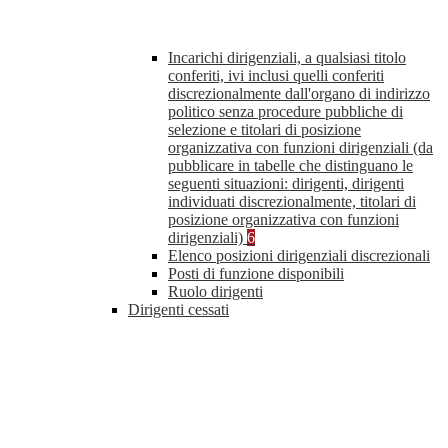
Incarichi dirigenziali, a qualsiasi titolo
conferiti, ivi inclusi quelli conferiti
discrezionalmente dall'organo di indirizzo
politico senza procedure pubbliche di
selezione e titolari di posizione
organizzativa con funzioni dirigenziali (da
pubblicare in tabelle che distinguano le
seguenti situazioni: dirigenti, dirigenti
individuati discrezionalmente, titolari di
posizione organizzativa con funzioni
dirigenziali)
6
Elenco posizioni dirigenziali discrezionali
Posti di funzione disponibili
Ruolo dirigenti
Dirigenti cessati