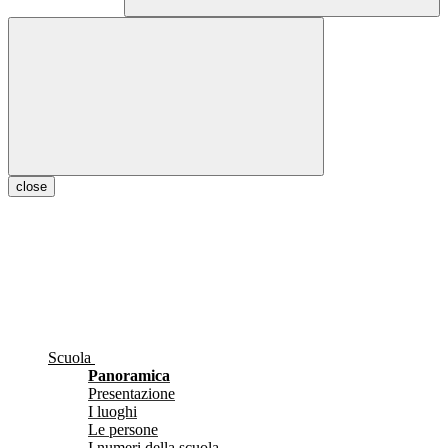
close
Scuola
Panoramica
Presentazione
I luoghi
Le persone
I numeri della scuola