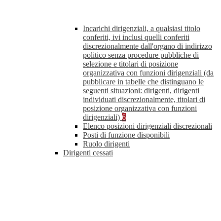
Incarichi dirigenziali, a qualsiasi titolo
conferiti, ivi inclusi quelli conferiti
discrezionalmente dall'organo di indirizzo
politico senza procedure pubbliche di
selezione e titolari di posizione
organizzativa con funzioni dirigenziali (da
pubblicare in tabelle che distinguano le
seguenti situazioni: dirigenti, dirigenti
individuati discrezionalmente, titolari di
posizione organizzativa con funzioni
dirigenziali)
6
Elenco posizioni dirigenziali discrezionali
Posti di funzione disponibili
Ruolo dirigenti
Dirigenti cessati