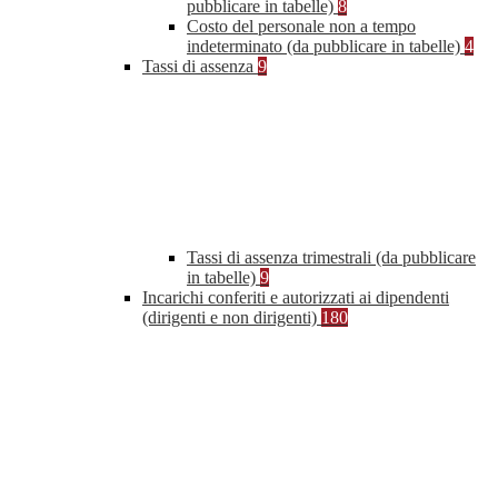
pubblicare in tabelle)
8
Costo del personale non a tempo
indeterminato (da pubblicare in tabelle)
4
Tassi di assenza
9
Tassi di assenza trimestrali (da pubblicare
in tabelle)
9
Incarichi conferiti e autorizzati ai dipendenti
(dirigenti e non dirigenti)
180