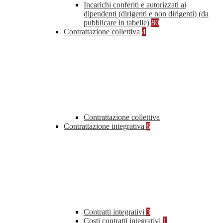
Incarichi conferiti e autorizzati ai
dipendenti (dirigenti e non dirigenti) (da
pubblicare in tabelle)
80
Contrattazione collettiva
4
Contrattazione collettiva
Contrattazione integrativa
6
Contratti integrativi
3
Costi contratti integrativi
1