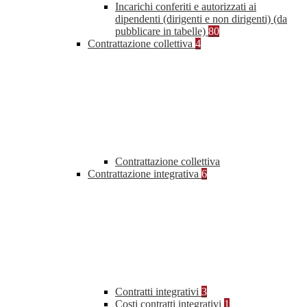
Incarichi conferiti e autorizzati ai
dipendenti (dirigenti e non dirigenti) (da
pubblicare in tabelle)
80
Contrattazione collettiva
4
Contrattazione collettiva
Contrattazione integrativa
6
Contratti integrativi
3
Costi contratti integrativi
1