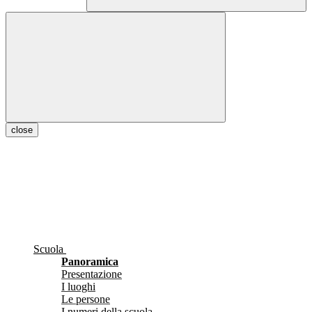
close
Scuola
Panoramica
Presentazione
I luoghi
Le persone
I numeri della scuola