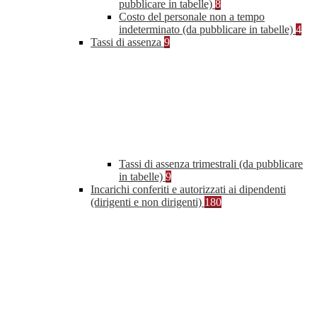
pubblicare in tabelle)
8
Costo del personale non a tempo
indeterminato (da pubblicare in tabelle)
4
Tassi di assenza
9
Tassi di assenza trimestrali (da pubblicare
in tabelle)
9
Incarichi conferiti e autorizzati ai dipendenti
(dirigenti e non dirigenti)
180