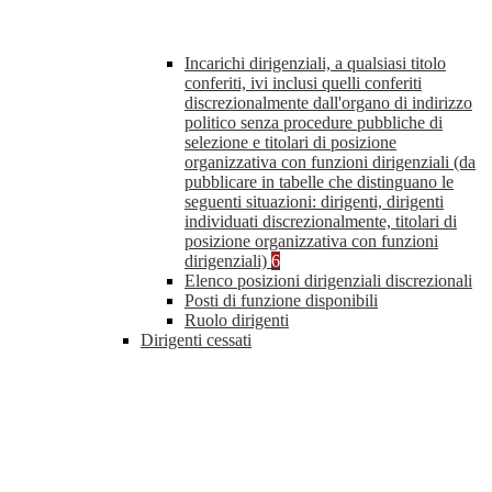
Incarichi dirigenziali, a qualsiasi titolo
conferiti, ivi inclusi quelli conferiti
discrezionalmente dall'organo di indirizzo
politico senza procedure pubbliche di
selezione e titolari di posizione
organizzativa con funzioni dirigenziali (da
pubblicare in tabelle che distinguano le
seguenti situazioni: dirigenti, dirigenti
individuati discrezionalmente, titolari di
posizione organizzativa con funzioni
dirigenziali)
6
Elenco posizioni dirigenziali discrezionali
Posti di funzione disponibili
Ruolo dirigenti
Dirigenti cessati