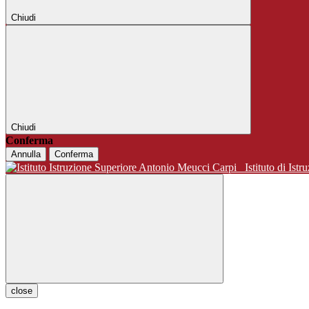
Chiudi
Chiudi
Conferma
Annulla
Conferma
Istituto di 
close