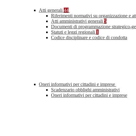
Atti generali
44
Riferimenti normativi su organizzazione e at
Atti amministrativi generali
5
Documenti di programmazione strategico-ge
Statuti e leggi regionali
1
Codice disciplinare e codice di condotta
Oneri informativi per cittadini e imprese
Scadenzario obblighi amministrativi
Oneri informativi per cittadini e imprese