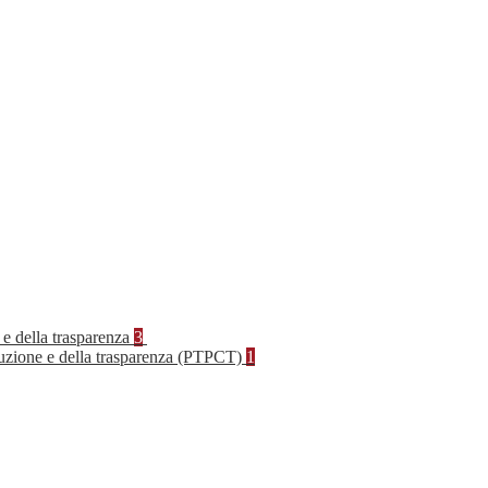
 e della trasparenza
3
rruzione e della trasparenza (PTPCT)
1