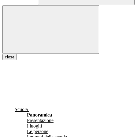
close
Scuola
Panoramica
Presentazione
I luoghi
Le persone
I numeri della scuola