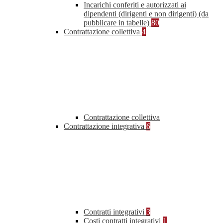
Incarichi conferiti e autorizzati ai
dipendenti (dirigenti e non dirigenti) (da
pubblicare in tabelle)
80
Contrattazione collettiva
4
Contrattazione collettiva
Contrattazione integrativa
6
Contratti integrativi
3
Costi contratti integrativi
1