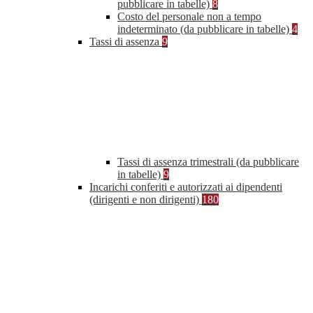
pubblicare in tabelle)
8
Costo del personale non a tempo
indeterminato (da pubblicare in tabelle)
4
Tassi di assenza
9
Tassi di assenza trimestrali (da pubblicare
in tabelle)
9
Incarichi conferiti e autorizzati ai dipendenti
(dirigenti e non dirigenti)
180