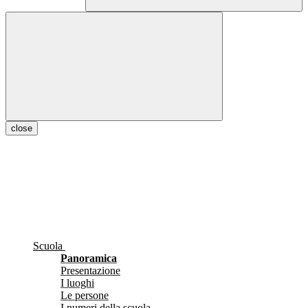
close
Scuola
Panoramica
Presentazione
I luoghi
Le persone
I numeri della scuola