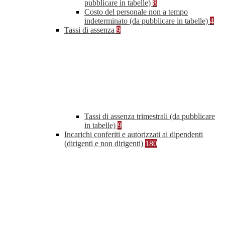
pubblicare in tabelle)
8
Costo del personale non a tempo
indeterminato (da pubblicare in tabelle)
4
Tassi di assenza
9
Tassi di assenza trimestrali (da pubblicare
in tabelle)
9
Incarichi conferiti e autorizzati ai dipendenti
(dirigenti e non dirigenti)
180