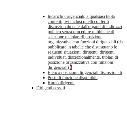
Incarichi dirigenziali, a qualsiasi titolo
conferiti, ivi inclusi quelli conferiti
discrezionalmente dall'organo di indirizzo
politico senza procedure pubbliche di
selezione e titolari di posizione
organizzativa con funzioni dirigenziali (da
pubblicare in tabelle che distinguano le
seguenti situazioni: dirigenti, dirigenti
individuati discrezionalmente, titolari di
posizione organizzativa con funzioni
dirigenziali)
6
Elenco posizioni dirigenziali discrezionali
Posti di funzione disponibili
Ruolo dirigenti
Dirigenti cessati