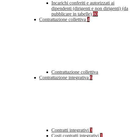
Incarichi conferiti e autorizzati ai
dipendenti (dirigenti e non dirigenti) (da
pubblicare in tabelle)
80
Contrattazione collettiva
4
Contrattazione collettiva
Contrattazione integrativa
6
Contratti integrativi
3
Costi contratti integrativi
1