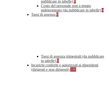
pubblicare in tabelle)
8
Costo del personale non a tempo
indeterminato (da pubblicare in tabelle)
4
Tassi di assenza
9
Tassi di assenza trimestrali (da pubblicare
in tabelle)
9
Incarichi conferiti e autorizzati ai dipendenti
(dirigenti e non dirigenti)
180