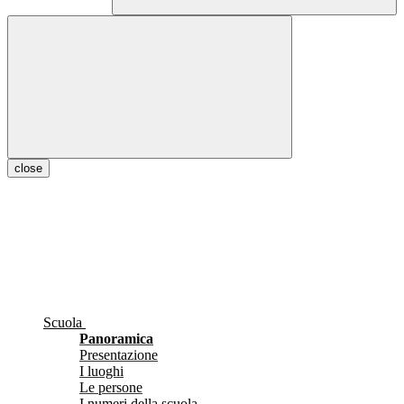
close
Scuola
Panoramica
Presentazione
I luoghi
Le persone
I numeri della scuola