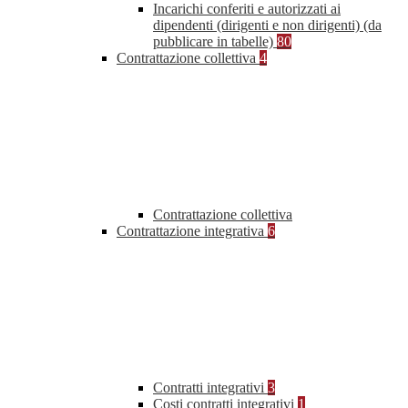
Incarichi conferiti e autorizzati ai
dipendenti (dirigenti e non dirigenti) (da
pubblicare in tabelle)
80
Contrattazione collettiva
4
Contrattazione collettiva
Contrattazione integrativa
6
Contratti integrativi
3
Costi contratti integrativi
1