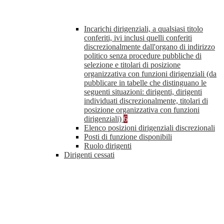
Incarichi dirigenziali, a qualsiasi titolo
conferiti, ivi inclusi quelli conferiti
discrezionalmente dall'organo di indirizzo
politico senza procedure pubbliche di
selezione e titolari di posizione
organizzativa con funzioni dirigenziali (da
pubblicare in tabelle che distinguano le
seguenti situazioni: dirigenti, dirigenti
individuati discrezionalmente, titolari di
posizione organizzativa con funzioni
dirigenziali)
6
Elenco posizioni dirigenziali discrezionali
Posti di funzione disponibili
Ruolo dirigenti
Dirigenti cessati