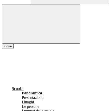
close
Scuola
Panoramica
Presentazione
I luoghi
Le persone
I numeri della scuola