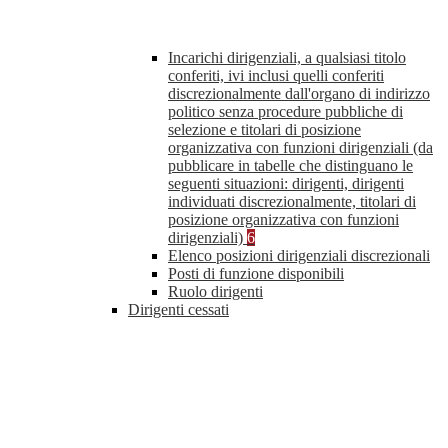
Incarichi dirigenziali, a qualsiasi titolo
conferiti, ivi inclusi quelli conferiti
discrezionalmente dall'organo di indirizzo
politico senza procedure pubbliche di
selezione e titolari di posizione
organizzativa con funzioni dirigenziali (da
pubblicare in tabelle che distinguano le
seguenti situazioni: dirigenti, dirigenti
individuati discrezionalmente, titolari di
posizione organizzativa con funzioni
dirigenziali)
6
Elenco posizioni dirigenziali discrezionali
Posti di funzione disponibili
Ruolo dirigenti
Dirigenti cessati