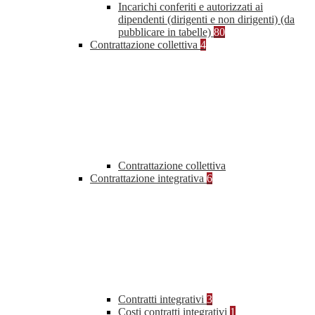
Incarichi conferiti e autorizzati ai
dipendenti (dirigenti e non dirigenti) (da
pubblicare in tabelle)
80
Contrattazione collettiva
4
Contrattazione collettiva
Contrattazione integrativa
6
Contratti integrativi
3
Costi contratti integrativi
1