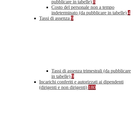
pubblicare in tabelle)
8
Costo del personale non a tempo
indeterminato (da pubblicare in tabelle)
4
Tassi di assenza
9
Tassi di assenza trimestrali (da pubblicare
in tabelle)
9
Incarichi conferiti e autorizzati ai dipendenti
(dirigenti e non dirigenti)
180