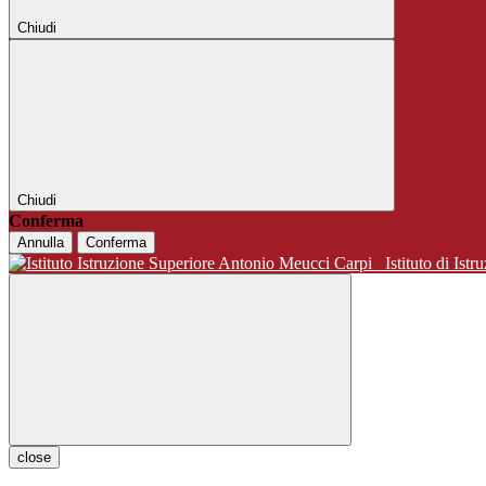
Chiudi
Chiudi
Conferma
Annulla
Conferma
Istituto di 
close