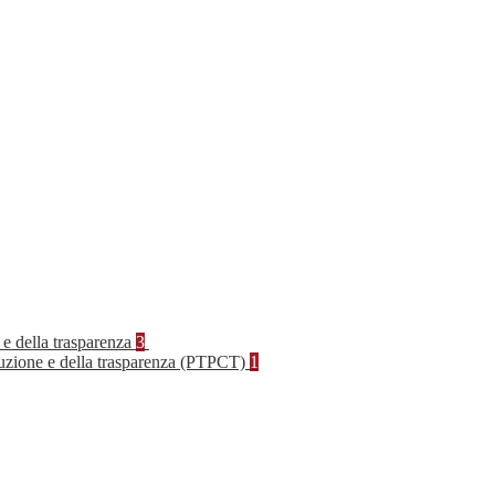
 e della trasparenza
3
rruzione e della trasparenza (PTPCT)
1