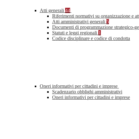
Atti generali
44
Riferimenti normativi su organizzazione e at
Atti amministrativi generali
5
Documenti di programmazione strategico-ge
Statuti e leggi regionali
1
Codice disciplinare e codice di condotta
Oneri informativi per cittadini e imprese
Scadenzario obblighi amministrativi
Oneri informativi per cittadini e imprese