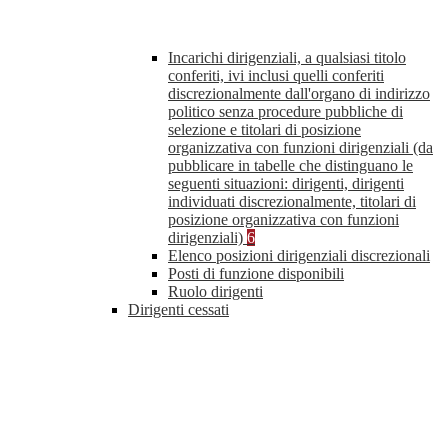
Incarichi dirigenziali, a qualsiasi titolo
conferiti, ivi inclusi quelli conferiti
discrezionalmente dall'organo di indirizzo
politico senza procedure pubbliche di
selezione e titolari di posizione
organizzativa con funzioni dirigenziali (da
pubblicare in tabelle che distinguano le
seguenti situazioni: dirigenti, dirigenti
individuati discrezionalmente, titolari di
posizione organizzativa con funzioni
dirigenziali)
6
Elenco posizioni dirigenziali discrezionali
Posti di funzione disponibili
Ruolo dirigenti
Dirigenti cessati