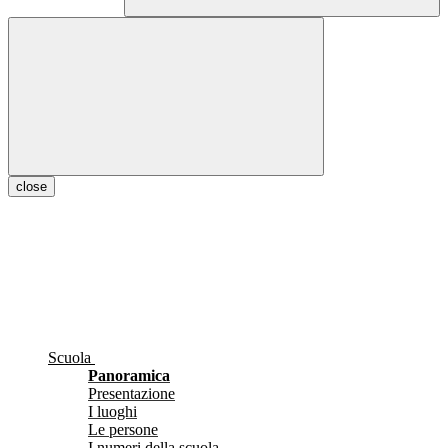
close
Scuola
Panoramica
Presentazione
I luoghi
Le persone
I numeri della scuola