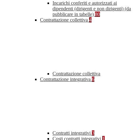
Incarichi conferiti e autorizzati ai
dipendenti (dirigenti e non dirigenti) (da
pubblicare in tabelle)
80
Contrattazione collettiva
4
Contrattazione collettiva
Contrattazione integrativa
6
Contratti integrativi
3
Costi contratti integrativi
1