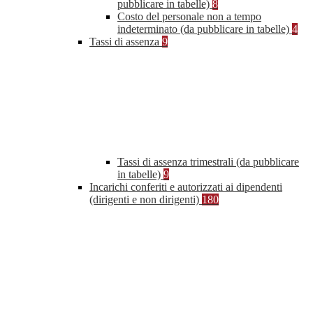
pubblicare in tabelle)
8
Costo del personale non a tempo
indeterminato (da pubblicare in tabelle)
4
Tassi di assenza
9
Tassi di assenza trimestrali (da pubblicare
in tabelle)
9
Incarichi conferiti e autorizzati ai dipendenti
(dirigenti e non dirigenti)
180