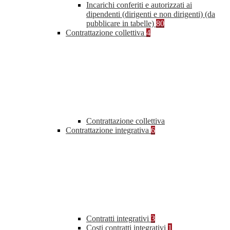
Incarichi conferiti e autorizzati ai
dipendenti (dirigenti e non dirigenti) (da
pubblicare in tabelle)
80
Contrattazione collettiva
4
Contrattazione collettiva
Contrattazione integrativa
6
Contratti integrativi
3
Costi contratti integrativi
1