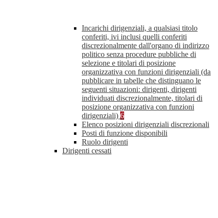
Incarichi dirigenziali, a qualsiasi titolo
conferiti, ivi inclusi quelli conferiti
discrezionalmente dall'organo di indirizzo
politico senza procedure pubbliche di
selezione e titolari di posizione
organizzativa con funzioni dirigenziali (da
pubblicare in tabelle che distinguano le
seguenti situazioni: dirigenti, dirigenti
individuati discrezionalmente, titolari di
posizione organizzativa con funzioni
dirigenziali)
6
Elenco posizioni dirigenziali discrezionali
Posti di funzione disponibili
Ruolo dirigenti
Dirigenti cessati