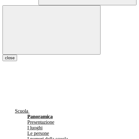
close
Scuola
Panoramica
Presentazione
I luoghi
Le persone
I numeri della scuola