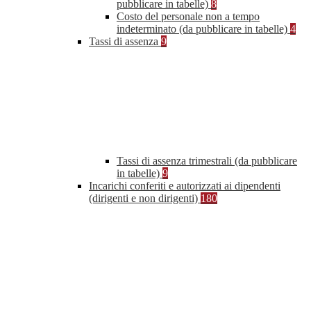
pubblicare in tabelle)
8
Costo del personale non a tempo
indeterminato (da pubblicare in tabelle)
4
Tassi di assenza
9
Tassi di assenza trimestrali (da pubblicare
in tabelle)
9
Incarichi conferiti e autorizzati ai dipendenti
(dirigenti e non dirigenti)
180