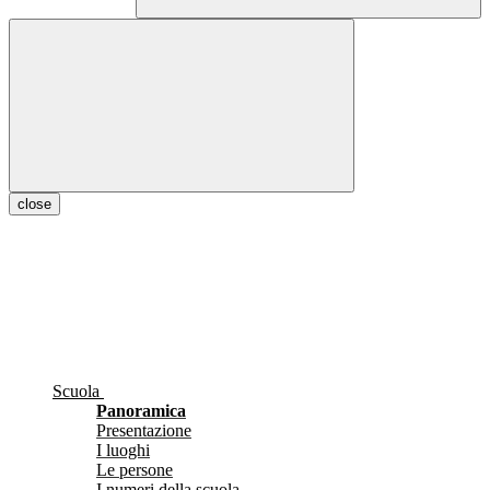
close
Scuola
Panoramica
Presentazione
I luoghi
Le persone
I numeri della scuola