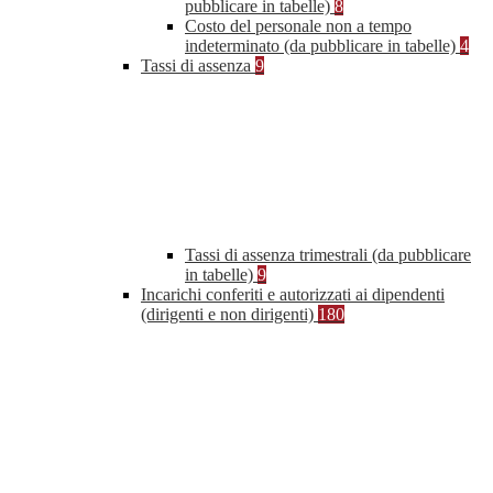
pubblicare in tabelle)
8
Costo del personale non a tempo
indeterminato (da pubblicare in tabelle)
4
Tassi di assenza
9
Tassi di assenza trimestrali (da pubblicare
in tabelle)
9
Incarichi conferiti e autorizzati ai dipendenti
(dirigenti e non dirigenti)
180