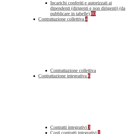
Incarichi conferiti e autorizzati ai
dipendenti (dirigenti e non dirigenti) (da
pubblicare in tabelle)
80
Contrattazione collettiva
4
Contrattazione collettiva
Contrattazione integrativa
6
Contratti integrativi
3
Costi contratti integrativi
1