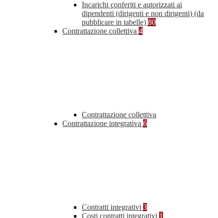
Incarichi conferiti e autorizzati ai
dipendenti (dirigenti e non dirigenti) (da
pubblicare in tabelle)
80
Contrattazione collettiva
4
Contrattazione collettiva
Contrattazione integrativa
6
Contratti integrativi
3
Costi contratti integrativi
1