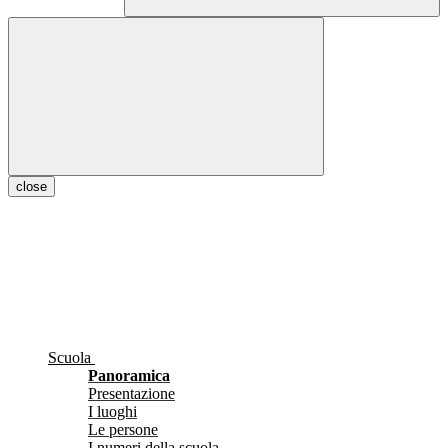
close
Scuola
Panoramica
Presentazione
I luoghi
Le persone
I numeri della scuola