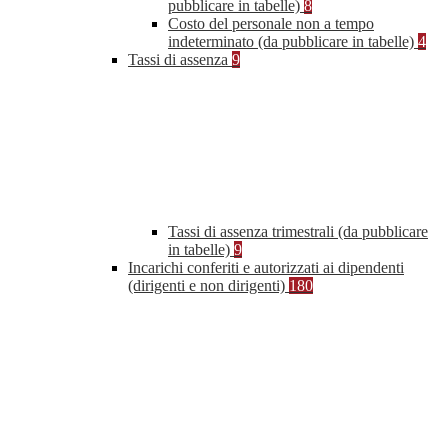
pubblicare in tabelle)
8
Costo del personale non a tempo
indeterminato (da pubblicare in tabelle)
4
Tassi di assenza
9
Tassi di assenza trimestrali (da pubblicare
in tabelle)
9
Incarichi conferiti e autorizzati ai dipendenti
(dirigenti e non dirigenti)
180