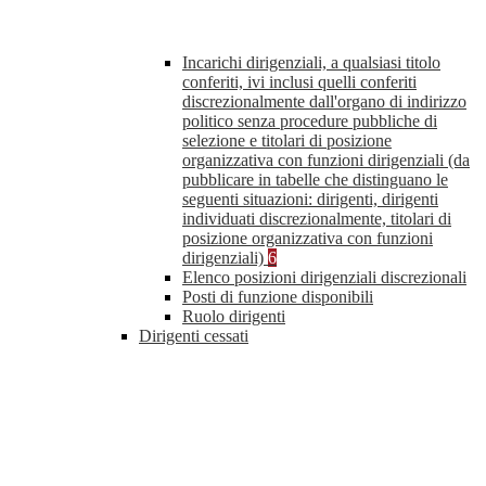
Incarichi dirigenziali, a qualsiasi titolo
conferiti, ivi inclusi quelli conferiti
discrezionalmente dall'organo di indirizzo
politico senza procedure pubbliche di
selezione e titolari di posizione
organizzativa con funzioni dirigenziali (da
pubblicare in tabelle che distinguano le
seguenti situazioni: dirigenti, dirigenti
individuati discrezionalmente, titolari di
posizione organizzativa con funzioni
dirigenziali)
6
Elenco posizioni dirigenziali discrezionali
Posti di funzione disponibili
Ruolo dirigenti
Dirigenti cessati