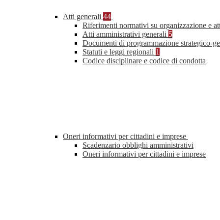
Atti generali
44
Riferimenti normativi su organizzazione e at
Atti amministrativi generali
5
Documenti di programmazione strategico-ge
Statuti e leggi regionali
1
Codice disciplinare e codice di condotta
Oneri informativi per cittadini e imprese
Scadenzario obblighi amministrativi
Oneri informativi per cittadini e imprese