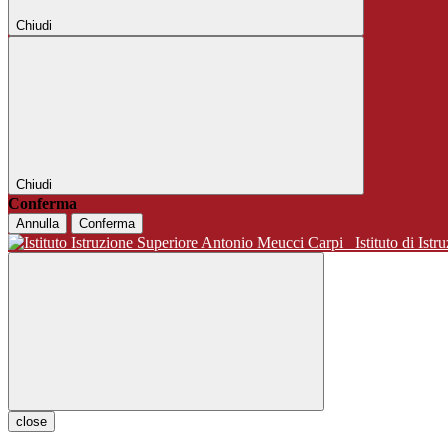
Chiudi
Chiudi
Conferma
Annulla
Conferma
Istituto di 
close