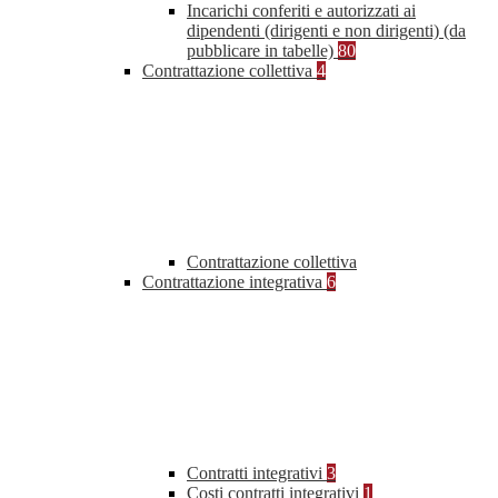
Incarichi conferiti e autorizzati ai
dipendenti (dirigenti e non dirigenti) (da
pubblicare in tabelle)
80
Contrattazione collettiva
4
Contrattazione collettiva
Contrattazione integrativa
6
Contratti integrativi
3
Costi contratti integrativi
1