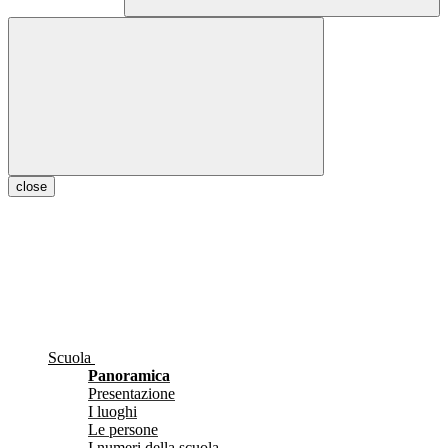
close
Scuola
Panoramica
Presentazione
I luoghi
Le persone
I numeri della scuola