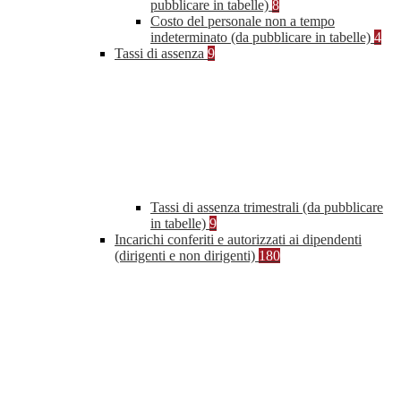
pubblicare in tabelle)
8
Costo del personale non a tempo
indeterminato (da pubblicare in tabelle)
4
Tassi di assenza
9
Tassi di assenza trimestrali (da pubblicare
in tabelle)
9
Incarichi conferiti e autorizzati ai dipendenti
(dirigenti e non dirigenti)
180