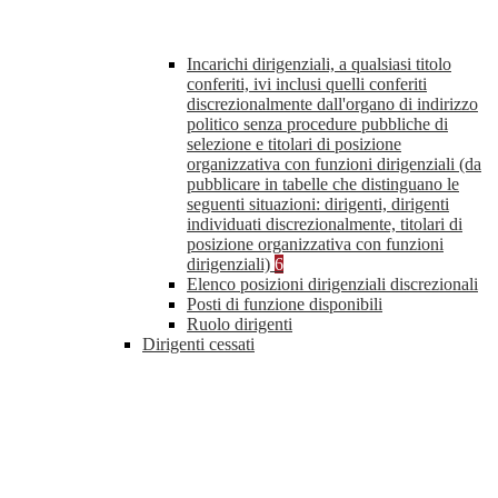
Incarichi dirigenziali, a qualsiasi titolo
conferiti, ivi inclusi quelli conferiti
discrezionalmente dall'organo di indirizzo
politico senza procedure pubbliche di
selezione e titolari di posizione
organizzativa con funzioni dirigenziali (da
pubblicare in tabelle che distinguano le
seguenti situazioni: dirigenti, dirigenti
individuati discrezionalmente, titolari di
posizione organizzativa con funzioni
dirigenziali)
6
Elenco posizioni dirigenziali discrezionali
Posti di funzione disponibili
Ruolo dirigenti
Dirigenti cessati