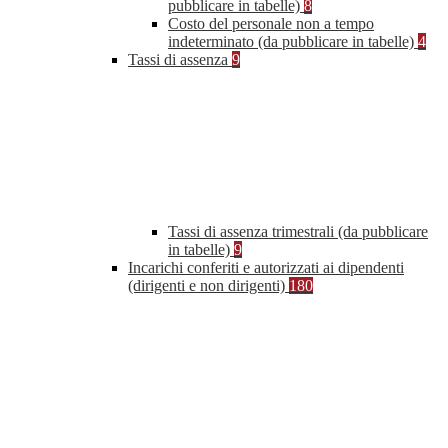
pubblicare in tabelle)
8
Costo del personale non a tempo
indeterminato (da pubblicare in tabelle)
4
Tassi di assenza
9
Tassi di assenza trimestrali (da pubblicare
in tabelle)
9
Incarichi conferiti e autorizzati ai dipendenti
(dirigenti e non dirigenti)
180