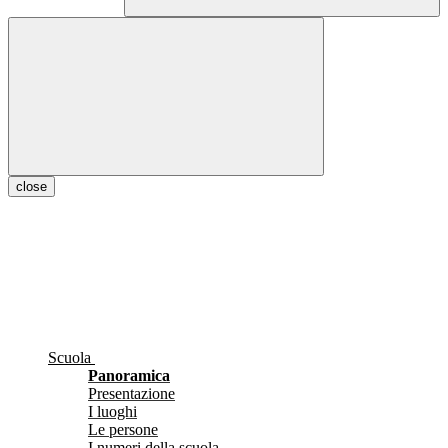
close
Scuola
Panoramica
Presentazione
I luoghi
Le persone
I numeri della scuola