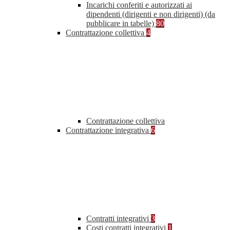
Incarichi conferiti e autorizzati ai
dipendenti (dirigenti e non dirigenti) (da
pubblicare in tabelle)
80
Contrattazione collettiva
4
Contrattazione collettiva
Contrattazione integrativa
6
Contratti integrativi
3
Costi contratti integrativi
1