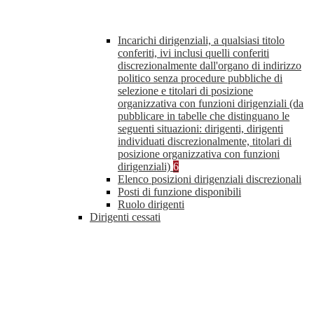
Incarichi dirigenziali, a qualsiasi titolo
conferiti, ivi inclusi quelli conferiti
discrezionalmente dall'organo di indirizzo
politico senza procedure pubbliche di
selezione e titolari di posizione
organizzativa con funzioni dirigenziali (da
pubblicare in tabelle che distinguano le
seguenti situazioni: dirigenti, dirigenti
individuati discrezionalmente, titolari di
posizione organizzativa con funzioni
dirigenziali)
6
Elenco posizioni dirigenziali discrezionali
Posti di funzione disponibili
Ruolo dirigenti
Dirigenti cessati