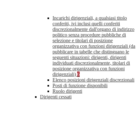
Incarichi dirigenziali, a qualsiasi titolo
conferiti, ivi inclusi quelli conferiti
discrezionalmente dall'organo di indirizzo
politico senza procedure pubbliche di
selezione e titolari di posizione
organizzativa con funzioni dirigenziali (da
pubblicare in tabelle che distinguano le
seguenti situazioni: dirigenti, dirigenti
individuati discrezionalmente, titolari di
posizione organizzativa con funzioni
dirigenziali)
6
Elenco posizioni dirigenziali discrezionali
Posti di funzione disponibili
Ruolo dirigenti
Dirigenti cessati