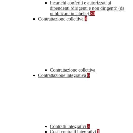
Incarichi conferiti e autorizzati ai
dipendenti (dirigenti e non dirigenti) (da
pubblicare in tabelle)
80
Contrattazione collettiva
4
Contrattazione collettiva
Contrattazione integrativa
6
Contratti integrativi
3
Costi contratti integrativi
1