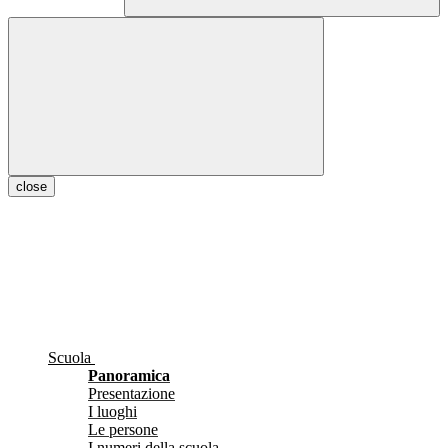
close
Scuola
Panoramica
Presentazione
I luoghi
Le persone
I numeri della scuola