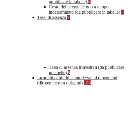
pubblicare in tabelle)
8
Costo del personale non a tempo
indeterminato (da pubblicare in tabelle)
4
Tassi di assenza
9
Tassi di assenza trimestrali (da pubblicare
in tabelle)
9
Incarichi conferiti e autorizzati ai dipendenti
(dirigenti e non dirigenti)
180