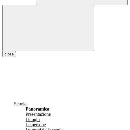
close
Scuola
Panoramica
Presentazione
I luoghi
Le persone
I numeri della scuola