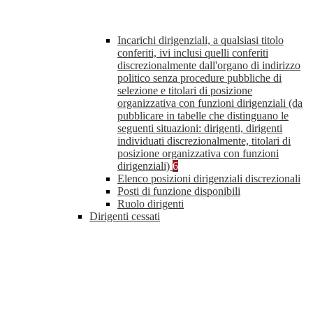
Incarichi dirigenziali, a qualsiasi titolo
conferiti, ivi inclusi quelli conferiti
discrezionalmente dall'organo di indirizzo
politico senza procedure pubbliche di
selezione e titolari di posizione
organizzativa con funzioni dirigenziali (da
pubblicare in tabelle che distinguano le
seguenti situazioni: dirigenti, dirigenti
individuati discrezionalmente, titolari di
posizione organizzativa con funzioni
dirigenziali)
6
Elenco posizioni dirigenziali discrezionali
Posti di funzione disponibili
Ruolo dirigenti
Dirigenti cessati