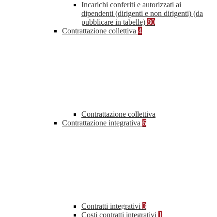
Incarichi conferiti e autorizzati ai
dipendenti (dirigenti e non dirigenti) (da
pubblicare in tabelle)
80
Contrattazione collettiva
4
Contrattazione collettiva
Contrattazione integrativa
6
Contratti integrativi
3
Costi contratti integrativi
1