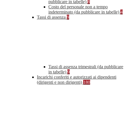
pubblicare in tabelle)
8
Costo del personale non a tempo
indeterminato (da pubblicare in tabelle)
4
Tassi di assenza
9
Tassi di assenza trimestrali (da pubblicare
in tabelle)
9
Incarichi conferiti e autorizzati ai dipendenti
(dirigenti e non dirigenti)
180