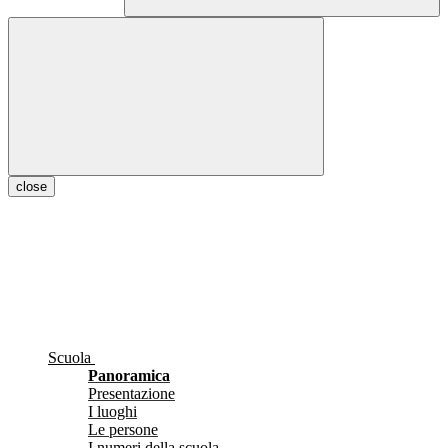
close
Scuola
Panoramica
Presentazione
I luoghi
Le persone
I numeri della scuola