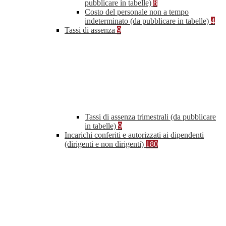
pubblicare in tabelle)
8
Costo del personale non a tempo
indeterminato (da pubblicare in tabelle)
4
Tassi di assenza
9
Tassi di assenza trimestrali (da pubblicare
in tabelle)
9
Incarichi conferiti e autorizzati ai dipendenti
(dirigenti e non dirigenti)
180