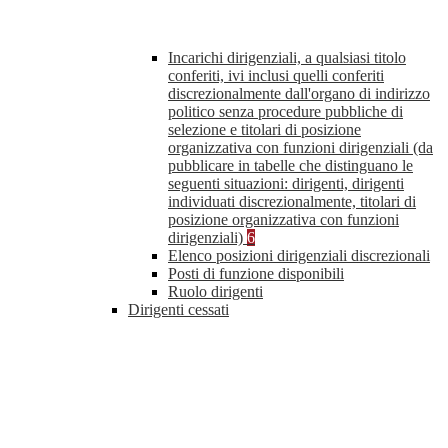
Incarichi dirigenziali, a qualsiasi titolo
conferiti, ivi inclusi quelli conferiti
discrezionalmente dall'organo di indirizzo
politico senza procedure pubbliche di
selezione e titolari di posizione
organizzativa con funzioni dirigenziali (da
pubblicare in tabelle che distinguano le
seguenti situazioni: dirigenti, dirigenti
individuati discrezionalmente, titolari di
posizione organizzativa con funzioni
dirigenziali)
6
Elenco posizioni dirigenziali discrezionali
Posti di funzione disponibili
Ruolo dirigenti
Dirigenti cessati