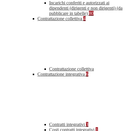
Incarichi conferiti e autorizzati ai
dipendenti (dirigenti e non dirigenti) (da
pubblicare in tabelle)
80
Contrattazione collettiva
4
Contrattazione collettiva
Contrattazione integrativa
6
Contratti integrativi
3
Costi contratti integrativi
1