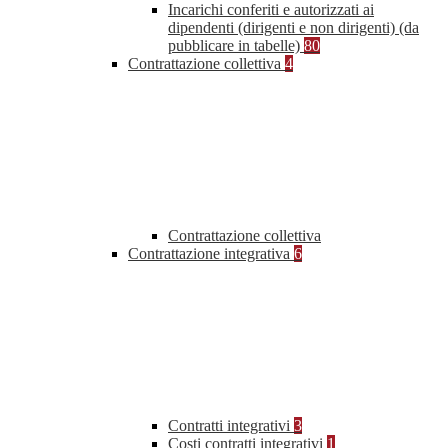
Incarichi conferiti e autorizzati ai
dipendenti (dirigenti e non dirigenti) (da
pubblicare in tabelle)
80
Contrattazione collettiva
4
Contrattazione collettiva
Contrattazione integrativa
6
Contratti integrativi
3
Costi contratti integrativi
1