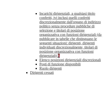
Incarichi dirigenziali, a qualsiasi titolo
conferiti, ivi inclusi quelli conferiti
discrezionalmente dall'organo di indirizzo
politico senza procedure pubbliche di
selezione e titolari di posizione
organizzativa con funzioni dirigenziali (da
pubblicare in tabelle che distinguano le
seguenti situazioni: dirigenti, dirigenti
individuati discrezionalmente, titolari di
posizione organizzativa con funzioni
dirigenziali)
6
Elenco posizioni dirigenziali discrezionali
Posti di funzione disponibili
Ruolo dirigenti
Dirigenti cessati