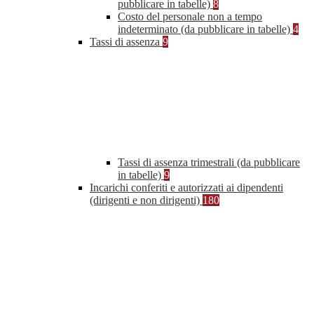
pubblicare in tabelle)
8
Costo del personale non a tempo
indeterminato (da pubblicare in tabelle)
4
Tassi di assenza
9
Tassi di assenza trimestrali (da pubblicare
in tabelle)
9
Incarichi conferiti e autorizzati ai dipendenti
(dirigenti e non dirigenti)
180