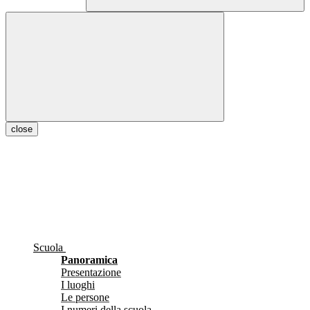
close
Scuola
Panoramica
Presentazione
I luoghi
Le persone
I numeri della scuola