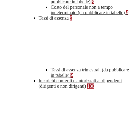
pubblicare in tabelle)
8
Costo del personale non a tempo
indeterminato (da pubblicare in tabelle)
4
Tassi di assenza
9
Tassi di assenza trimestrali (da pubblicare
in tabelle)
9
Incarichi conferiti e autorizzati ai dipendenti
(dirigenti e non dirigenti)
180