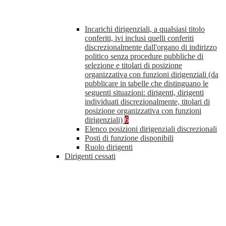
Incarichi dirigenziali, a qualsiasi titolo
conferiti, ivi inclusi quelli conferiti
discrezionalmente dall'organo di indirizzo
politico senza procedure pubbliche di
selezione e titolari di posizione
organizzativa con funzioni dirigenziali (da
pubblicare in tabelle che distinguano le
seguenti situazioni: dirigenti, dirigenti
individuati discrezionalmente, titolari di
posizione organizzativa con funzioni
dirigenziali)
6
Elenco posizioni dirigenziali discrezionali
Posti di funzione disponibili
Ruolo dirigenti
Dirigenti cessati