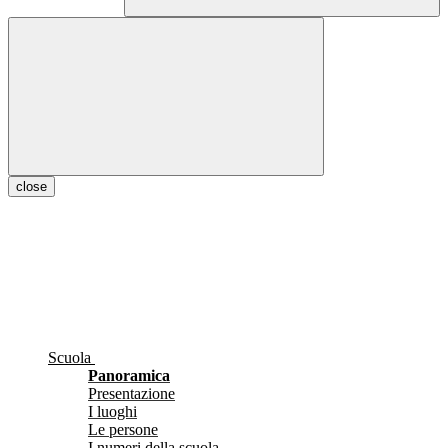
close
Scuola
Panoramica
Presentazione
I luoghi
Le persone
I numeri della scuola