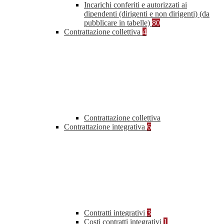
Incarichi conferiti e autorizzati ai
dipendenti (dirigenti e non dirigenti) (da
pubblicare in tabelle)
80
Contrattazione collettiva
4
Contrattazione collettiva
Contrattazione integrativa
6
Contratti integrativi
3
Costi contratti integrativi
1